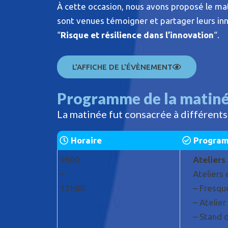
À cette occasion, nous avons proposé le mati
sont venues témoigner et partager leurs in
“
Risque et résilience dans l’innovation
“.
L'AFFICHE DE L'ÉVÈNEMENT
Programme de la matin
La matinée fut consacrée à différents
Horaire
Progra
9h00
Ateliers
–
Ateliers 
12h00
– Fresqu
– Atelier
– Stand 