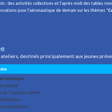
n : des activités collectives et l’après-midi des tables ron
novations pour l’aéronautique de demain sur les thèmes “
C
ée
 ateliers, destinés principalement aux jeunes prés
mme
 et échanges
en groupe :
e du Transport Aérien
 Simulation
de présentation