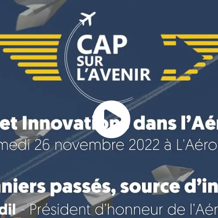
l
a
y
V
i
d