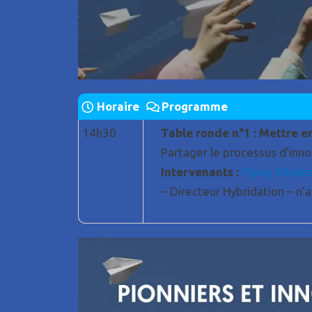
Horaire
Programme
14h30
Table ronde n°1 : Mettre e
Partager le processus d’innov
Intervenants :
Flying Whale
– Directeur Hybridation – n’