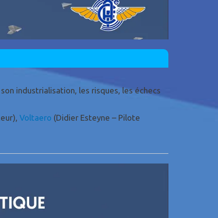
on industrialisation, les risques, les échecs
teur),
Voltaero
(Didier Esteyne – Pilote