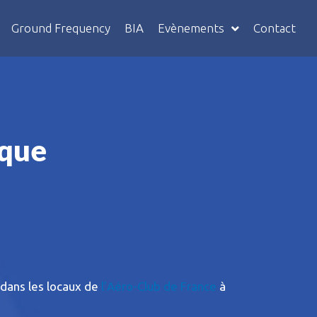
Ground Frequency
BIA
Evènements
Contact
ique
dans les locaux de
l’Aéro-Club de France
à