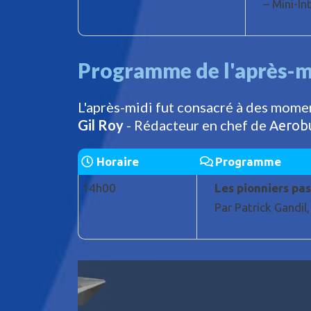
– Mini-I
Programme de l'après-m
L'après-midi fut consacré à des mome
Gil Roy
- Rédacteur en chef de
Aerobu
Horaire
Programme
14h00
Les pionniers pas
Par Patrick Gandil