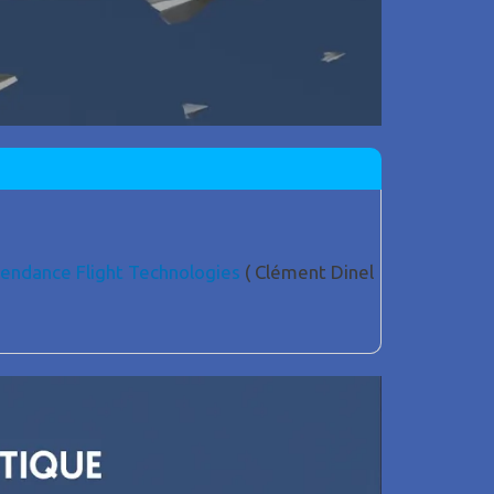
endance Flight Technologies
( Clément Dinel