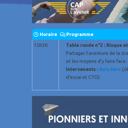
Horaire
Programme
15h30
Table ronde n°2 : Risque et
Partager l’aventure de la sta
et les moyens d’y faire face.
Intervenants :
Aura Aero
(J
d’essai et CTO)