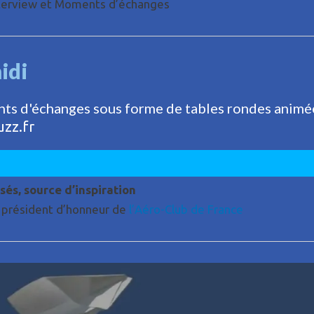
nterview et Moments d’échanges
idi
nts d'échanges sous forme de tables rondes animé
zz.fr
sés, source d’inspiration
, président d’honneur de
l’Aéro-Club de France
P