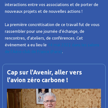
interactions entre vos associations et de porter de
nouveaux projets et de nouvelles actions !
La première concrétisation de ce travail fut de vous
rassembler pour une journée d’échange, de
rencontres, d’ateliers, de conférences. Cet
évènement a eu lieu le
14 mai 2022 dans les salons
de l’Aéro-club de France (Paris)
.
Cap sur l'Avenir, aller vers
l'avion zéro carbone !
P
l