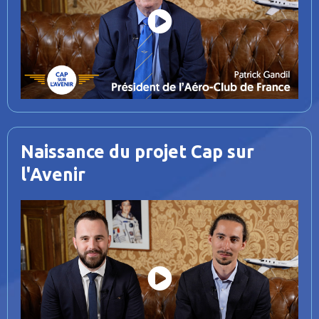
a
y
V
i
d
e
o
Naissance du projet Cap sur
l'Avenir
P
l
a
y
V