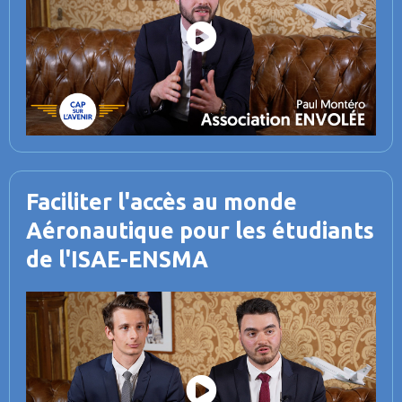
a
y
V
i
d
e
o
Faciliter l'accès au monde
Aéronautique pour les étudiants
de l'ISAE-ENSMA
P
l
a
y