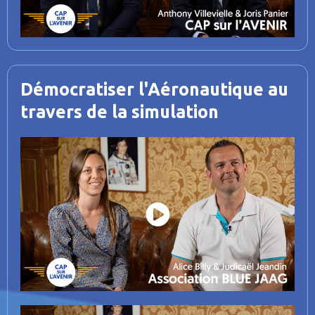
i
d
e
o
Démocratiser l'Aéronautique au
travers de la simulation
P
l
a
y
V
i
d