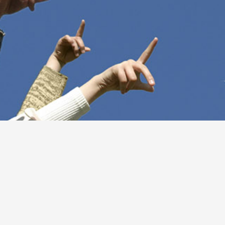
Nous sommes un ensemble de passionnés de l’aérien,
responsables associatifs, étudiants et professionnels du
secteur, qui œuvrons à la promotion et au rayonnement
de l’aéronautique française. Nous nous rassemblons
aujourd’hui au sein de
l’Aéro-club de France
pour porter
une vision du secteur en phase avec l’urgence des